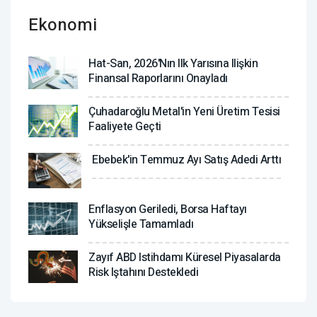
Ekonomi
Hat-San, 2026'nın Ilk Yarısına Ilişkin
Finansal Raporlarını Onayladı
Çuhadaroğlu Metal'in Yeni Üretim Tesisi
Faaliyete Geçti
Ebebek'in Temmuz Ayı Satış Adedi Arttı
Enflasyon Geriledi, Borsa Haftayı
Yükselişle Tamamladı
Zayıf ABD Istihdamı Küresel Piyasalarda
Risk Iştahını Destekledi