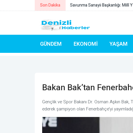
Son Dakika
TFF: Bülent Perut'a UEFA'dan Şampi
GÜNDEM
EKONOMI
YAŞAM
Bakan Bak’tan Fenerbah
Gençlik ve Spor Bakanı Dr. Osman Aşkın Bak, T
ederek şampiyon olan Fenerbahçe’yi yayımladığı