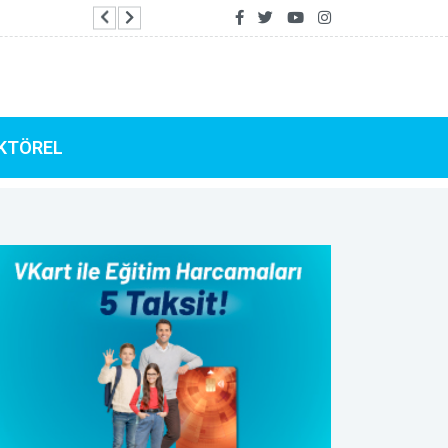
Bakan Bayraktar: Kaynaklarımızı üretime ve yatı
KTÖREL