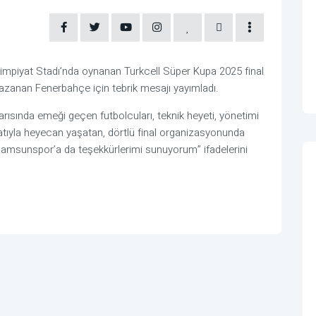
limpiyat Stadı’nda oynanan Turkcell Süper Kupa 2025 final
azanan Fenerbahçe için tebrik mesajı yayımladı.
arısında emeği geçen futbolcuları, teknik heyeti, yönetimi
matıyla heyecan yaşatan, dörtlü final organizasyonunda
msunspor’a da teşekkürlerimi sunuyorum” ifadelerini