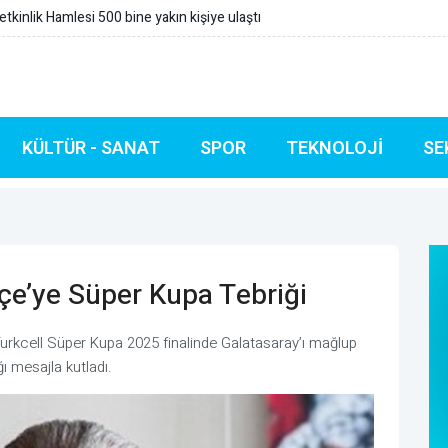
yonlar Ligi görevi
KÜLTÜR - SANAT
SPOR
TEKNOLOJI
SE
çe’ye Süper Kupa Tebriği
urkcell Süper Kupa 2025 finalinde Galatasaray’ı mağlup
 mesajla kutladı.