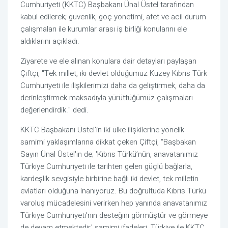
Cumhuriyeti (KKTC) Başbakanı Ünal Üstel tarafından
kabul edilerek; güvenlik, göç yönetimi, afet ve acil durum
çalışmaları ile kurumlar arası iş birliği konularını ele
aldıklarını açıkladı.
Ziyarete ve ele alınan konulara dair detayları paylaşan
Çiftçi, "Tek millet, iki devlet olduğumuz Kuzey Kıbrıs Türk
Cumhuriyeti ile ilişkilerimizi daha da geliştirmek, daha da
derinleştirmek maksadıyla yürüttüğümüz çalışmaları
değerlendirdik." dedi.
KKTC Başbakanı Üstel'in iki ülke ilişkilerine yönelik
samimi yaklaşımlarına dikkat çeken Çiftçi, “Başbakan
Sayın Ünal Üstel'in de; 'Kıbrıs Türkü’nün, anavatanımız
Türkiye Cumhuriyeti ile tarihten gelen güçlü bağlarla,
kardeşlik sevgisiyle birbirine bağlı iki devlet, tek milletin
evlatları olduğuna inanıyoruz. Bu doğrultuda Kıbrıs Türkü
varoluş mücadelesini verirken hep yanında anavatanımız
Türkiye Cumhuriyeti’nin desteğini görmüştür ve görmeye
de devam etmektedir.' samimi ifadeleri, Türkiye ile KKTC