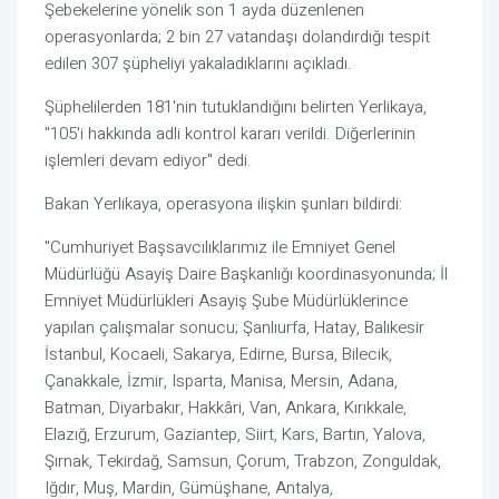
Şebekelerine yönelik son 1 ayda düzenlenen
operasyonlarda; 2 bin 27 vatandaşı dolandırdığı tespit
edilen 307 şüpheliyi yakaladıklarını açıkladı.
Şüphelilerden 181'nin tutuklandığını belirten Yerlikaya,
"105'i hakkında adli kontrol kararı verildi. Diğerlerinin
işlemleri devam ediyor" dedi.
Bakan Yerlikaya, operasyona ilişkin şunları bildirdi:
"Cumhuriyet Başsavcılıklarımız ile Emniyet Genel
Müdürlüğü Asayiş Daire Başkanlığı koordinasyonunda; İl
Emniyet Müdürlükleri Asayiş Şube Müdürlüklerince
yapılan çalışmalar sonucu; Şanlıurfa, Hatay, Balıkesir
İstanbul, Kocaeli, Sakarya, Edirne, Bursa, Bilecik,
Çanakkale, İzmir, Isparta, Manisa, Mersin, Adana,
Batman, Diyarbakır, Hakkâri, Van, Ankara, Kırıkkale,
Elazığ, Erzurum, Gaziantep, Siirt, Kars, Bartın, Yalova,
Şırnak, Tekirdağ, Samsun, Çorum, Trabzon, Zonguldak,
Iğdır, Muş, Mardin, Gümüşhane, Antalya,