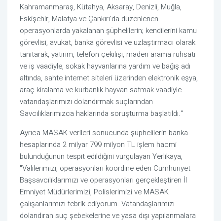
Kahramanmaraş, Kütahya, Aksaray, Denizli, Muğla,
Eskişehir, Malatya ve Çankırı’da düzenlenen
operasyonlarda yakalanan şüphelilerin; kendilerini kamu
görevlisi, avukat, banka görevlisi ve uzlaştırmacı olarak
tanıtarak, yatırım, telefon çekilişi, maden arama ruhsatı
ve iş vaadiyle, sokak hayvanlarına yardım ve bağış adı
altında, sahte internet siteleri üzerinden elektronik eşya,
araç kiralama ve kurbanlık hayvan satmak vaadiyle
vatandaşlarımızı dolandırmak suçlarından
Savcılıklarımızca haklarında soruşturma başlatıldı."
Ayrıca MASAK verileri sonucunda şüphelilerin banka
hesaplarında 2 milyar 799 milyon TL işlem hacmi
bulunduğunun tespit edildiğini vurgulayan Yerlikaya,
"Valilerimizi, operasyonları koordine eden Cumhuriyet
Başsavcılıklarımızı ve operasyonları gerçekleştiren İl
Emniyet Müdürlerimizi, Polislerimizi ve MASAK
çalışanlarımızı tebrik ediyorum. Vatandaşlarımızı
dolandıran suç şebekelerine ve yasa dışı yapılanmalara